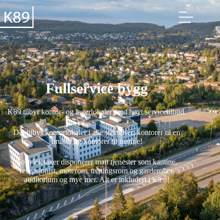
Fullservice bygg
K89 tilbyr kontor- og lagerlokaler med høyt servicetilbud.
Det tilbys kontorlokaler i alle størrelser; kontorer til en
bruker og kontorer til mange!
Som leietaker disponerer man tjenester som kantine,
resepsjonist, møterom, treningsrom og garderober,
auditorium og mye mer. Alt er inkludert i leien!