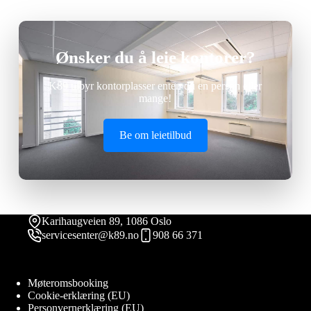
Ønsker du å leie kontorer?
K89 tilbyr kontorplasser enten du en person eller
mange!
Be om leietilbud
Karihaugveien 89, 1086 Oslo
servicesenter@k89.no
908 66 371
Møteromsbooking
Cookie-erklæring (EU)
Personvernerklæring (EU)