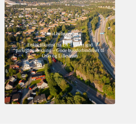
Sentral beliggenhet
Enkel tilkomst fra E6 –
Svært god
parkeringsdekning –
Gode bussforbindelser til
Oslo og Lillestrøm