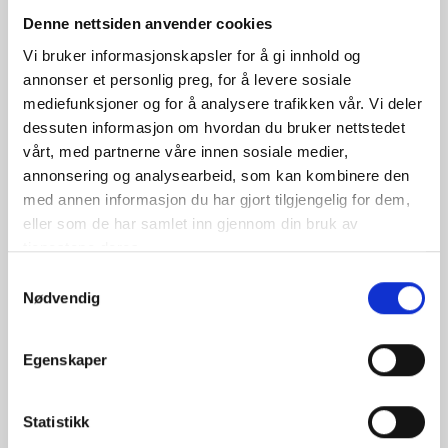
Denne nettsiden anvender cookies
Vi bruker informasjonskapsler for å gi innhold og
annonser et personlig preg, for å levere sosiale
mediefunksjoner og for å analysere trafikken vår. Vi deler
dessuten informasjon om hvordan du bruker nettstedet
vårt, med partnerne våre innen sosiale medier,
annonsering og analysearbeid, som kan kombinere den
med annen informasjon du har gjort tilgjengelig for dem,
eller som de har samlet inn gjennom din bruk av
Kantine
tjenestene deres.
Det serveres varm- og kaldmat hver dag
S
Nødvendig
a
m
t
Egenskaper
y
k
k
Statistikk
e