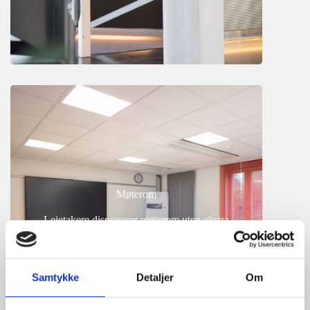
Møterom
Leietakere disponerer møterom uten ekstra
kostnad
Samtykke
Detaljer
Om