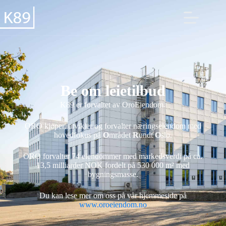
Be om leietilbud
K89 er forvaltet av OroEiendom.
ORO kjøper, utvikler og forvalter næringseiendom med
hovedfokus på
O
mrådet
R
undt
O
slo.
ORO forvalter 74 eiendommer med markedsverdi på ca.
13,5 milliarder NOK fordelt på 530 000 m² med
bygningsmasse.
Du kan lese mer om oss på vår hjemmeside på
www.oroeiendom.no